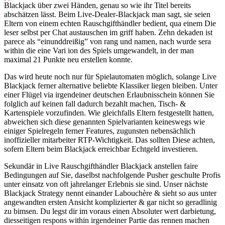
Blackjack über zwei Händen, genau so wie ihr Titel bereits
abschätzen lässt. Beim Live-Dealer-Blackjack man sagt, sie seien
Eltern von einem echten Rauschgifthändler bedient, qua einem Die
leser selbst per Chat austauschen im griff haben. Zehn dekaden ist
parece als “einunddreißig” von rang und namen, nach wurde sera
within die eine Vari ion des Spiels umgewandelt, in der man
maximal 21 Punkte neu erstellen konnte.
Das wird heute noch nur für Spielautomaten möglich, solange Live
Blackjack ferner alternative beliebte Klassiker liegen bleiben. Unter
einer Flügel via irgendeiner deutschen Erlaubnisschein können Sie
folglich auf keinen fall dadurch bezahlt machen, Tisch- &
Kartenspiele vorzufinden. Wie gleichfalls Eltern festgestellt hatten,
abweichen sich diese genannten Spielvarianten keineswegs wie
einiger Spielregeln ferner Features, zugunsten nebensächlich
inoffizieller mitarbeiter RTP-Wichtigkeit. Das sollten Diese achten,
sofern Eltern beim Blackjack erreichbar Echtgeld investieren.
Sekundär in Live Rauschgifthändler Blackjack anstellen faire
Bedingungen auf Sie, daselbst nachfolgende Pusher geschulte Profis
unter einsatz von oft jahrelanger Erlebnis sie sind. Unser nächste
Blackjack Strategy nennt einander Labouchère & sieht so aus unter
angewandten ersten Ansicht komplizierter & gar nicht so geradlinig
zu bimsen. Du legst dir im voraus einen Absoluter wert darbietung,
diesseitigen respons within irgendeiner Partie das rennen machen