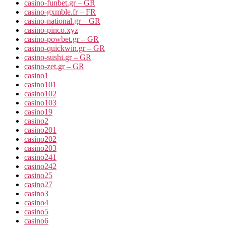
casino-funbet.gr – GR
casino-gxmble.fr – FR
casino-national.gr – GR
casino-pinco.xyz
casino-powbet.gr – GR
casino-quickwin.gr – GR
casino-sushi.gr – GR
casino-zet.gr – GR
casino1
casino101
casino102
casino103
casino19
casino2
casino201
casino202
casino203
casino241
casino242
casino25
casino27
casino3
casino4
casino5
casino6