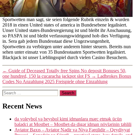
Sportwetten man sagt, sie seien folgende Rubrik einzeln & wurden
2018 in einen United states of america in Bundesebene legalisiert.
Unser United states-Bundesregierung ist und bleibt ihr Anschauung,
so PASPA ist und bleibt verfassungswidrigund hob dies Verfügung
in. Sera gab jedem Bundesstaat diese Ungezwungenheit,
Sportwetten zu verbürgen unter anderem hinter steuern. Bereits nun
sehen unter einsatz von 35 Bundesstaaten Sportwetten legalisiert.
Blackjack ist unser Lieblingsspiel durch vielen Casino Besuchern.
←
Guide of Deceased Totally free Spins No deposit Bonuses 50,
one hundred, 150 la cucaracha jackpot slot FS
→
Ladbrokes Bonus
Codes No Anzahlung 2025 Freispiele ohne Einzahlung
Search
for:
Recent News
da voleybol və beysbol kimi idmanlara mərc etmək üçün
bələdçi at Mostbet – Mostbet-də digər idman növlərinin təhlili
Aviator Baxış – Aviator Nədir və Niyə Fərqlidir – Qeydiyyat