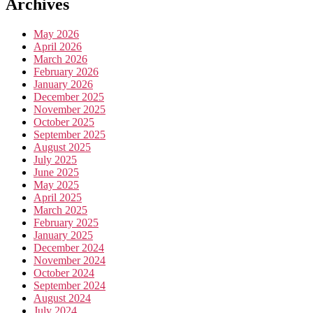
Archives
May 2026
April 2026
March 2026
February 2026
January 2026
December 2025
November 2025
October 2025
September 2025
August 2025
July 2025
June 2025
May 2025
April 2025
March 2025
February 2025
January 2025
December 2024
November 2024
October 2024
September 2024
August 2024
July 2024