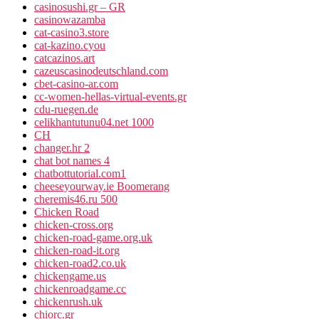
casinosushi.gr – GR
casinowazamba
cat-casino3.store
cat-kazino.cyou
catcazinos.art
cazeuscasinodeutschland.com
cbet-casino-ar.com
cc-women-hellas-virtual-events.gr
cdu-ruegen.de
celikhantutunu04.net 1000
CH
changer.hr 2
chat bot names 4
chatbottutorial.com1
cheeseyourway.ie Boomerang
cheremis46.ru 500
Chicken Road
chicken-cross.org
chicken-road-game.org.uk
chicken-road-it.org
chicken-road2.co.uk
chickengame.us
chickenroadgame.cc
chickenrush.uk
chiorc.gr