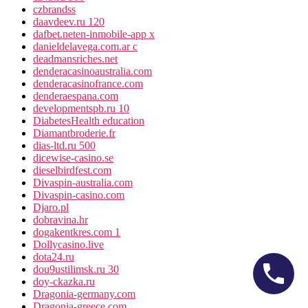
czbrandss
daavdeev.ru 120
dafbet.neten-inmobile-app x
danieldelavega.com.ar c
deadmansriches.net
denderacasinoaustralia.com
denderacasinofrance.com
denderaespana.com
developmentspb.ru 10
DiabetesHealth education
Diamantbroderie.fr
dias-ltd.ru 500
dicewise-casino.se
dieselbirdfest.com
Divaspin-australia.com
Divaspin-casino.com
Djaro.pl
dobravina.hr
dogakentkres.com 1
Dollycasino.live
dota24.ru
dou9ustilimsk.ru 30
doy-ckazka.ru
Dragonia-germany.com
Dragonia-greece.com