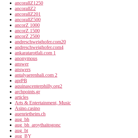
ancorallZ1250
ancorallZ2
ancorallZ201
ancorallZ500
ancorZ 1000
ancorZ 1500
ancorZ 2500
andreschweighofer.com20
andreschweighofer.com4
ankaratarotfali.com 1
anonymous
answer
answers
antalyaerenhali.com 2
aprPB
aquinascenterphilly.org2
archpoints.gr
articles
Arts & Entertainment, Music
Asino.casino
auenrietheim.ch
aug_bh
aug_bh_aroythaitogonc
aug_bt
aug_BY