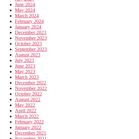
June 2024
May 2024
March 2024
February 2024
January 2024
December 2023
November 2023
October 2023
September 2023
August 2023
July 2023
June 2023
May 2023
March 2023
December 2022
November 2022
October 2022
August 2022
May 2022
April 2022
March 2022
February 2022
January 2022
December 2021
November 2021