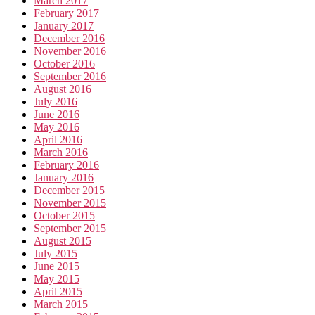
March 2017
February 2017
January 2017
December 2016
November 2016
October 2016
September 2016
August 2016
July 2016
June 2016
May 2016
April 2016
March 2016
February 2016
January 2016
December 2015
November 2015
October 2015
September 2015
August 2015
July 2015
June 2015
May 2015
April 2015
March 2015