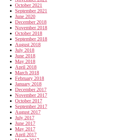
October 2021
September 2021
June 2020
December 2018
November 2018
October 2018
September 2018
August 2018
July 2018
June 2018
May 2018
April 2018
March 2018
February 2018
January 2018
December 2017
November 2017
October 2017
September 2017
August 2017
July 2017
June 2017
May 2017
April 2017