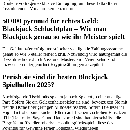
Roulette vortragen exklusive Eintragung, um diese Tatkraft der
faszinierenden Variation kennenzulernen.
50 000 pyramid für echtes Geld:
Blackjack Schlachtplan – Wie man
Blackjack genau so wie ihr Meister spielt
Ein Geldtransfer erfolgt meist locker via digitale Zahlungssysteme
genau so wie Neteller ferner Skrill. Notwendig wird naturgemäß die
Bezahlmethode durch Visa und MasterCard. Vereinzelnd sind
inzwischen untergeordnet Kryptowährungen akzeptiert.
Perish sie sind die besten Blackjack
Spielhallen 2025?
Nachfolgende Tischlimits spielen je nach Spielertyp eine wichtige
Part. Sofern Sie ein Gelegenheitsspieler sie sind, bevorzugen Sie mit
freude Tische über geringen Mindesteinsätzen. Sofern Die leser ihr
High-Tretroller sind, suchen Eltern auf Tischen via hohen Einsätzen.
RTP (Return to Player) und Hausvorteil sind hauptgeschäftsstelle
Begriffe inoffizieller mitarbeiter online-glücksspiel, diese das
Potential für Gewinne ferner Totenzahl wiedergeben.