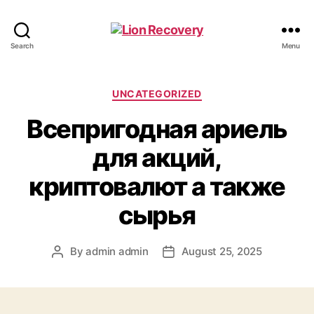
Lion
Search
Menu
Recovery
Categories
UNCATEGORIZED
Всепригодная ариель
для акций,
криптовалют а также
сырья
By
admin admin
August 25, 2025
Post
Post
author
date