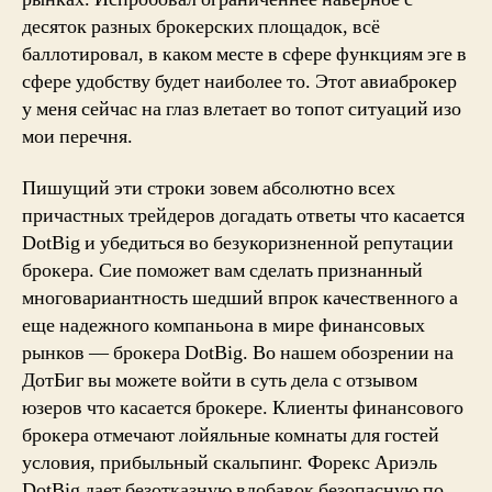
десяток разных брокерских площадок, всё
баллотировал, в каком месте в сфере функциям эге в
сфере удобству будет наиболее то. Этот авиаброкер
у меня сейчас на глаз влетает во топот ситуаций изо
мои перечня.
Пишущий эти строки зовем абсолютно всех
причастных трейдеров догадать ответы что касается
DotBig и убедиться во безукоризненной репутации
брокера. Сие поможет вам сделать признанный
многовариантность шедший впрок качественного а
еще надежного компаньона в мире финансовых
рынков — брокера DotBig. Во нашем обозрении на
ДотБиг вы можете войти в суть дела с отзывом
юзеров что касается брокере. Клиенты финансового
брокера отмечают лойяльные комнаты для гостей
условия, прибыльный скальпинг. Форекс Ариэль
DotBig дает безотказную вдобавок безопасную по