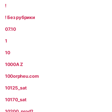
!
! Без рубрики
07.10
1
10
1000A Z
100orpheu.com
10125_sat
10170_sat
10200_prod2