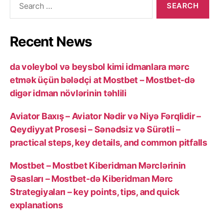
for:
Recent News
da voleybol və beysbol kimi idmanlara mərc
etmək üçün bələdçi at Mostbet – Mostbet-də
digər idman növlərinin təhlili
Aviator Baxış – Aviator Nədir və Niyə Fərqlidir –
Qeydiyyat Prosesi – Sənədsiz və Sürətli –
practical steps, key details, and common pitfalls
Mostbet – Mostbet Kiberidman Mərclərinin
Əsasları – Mostbet-də Kiberidman Mərc
Strategiyaları – key points, tips, and quick
explanations