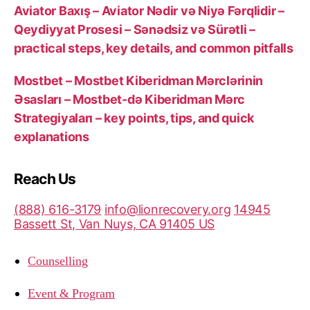
Aviator Baxış – Aviator Nədir və Niyə Fərqlidir –
Qeydiyyat Prosesi – Sənədsiz və Sürətli –
practical steps, key details, and common pitfalls
Mostbet – Mostbet Kiberidman Mərclərinin
Əsasları – Mostbet-də Kiberidman Mərc
Strategiyaları – key points, tips, and quick
explanations
Reach Us
(888) 616-3179
info@lionrecovery.org
14945
Bassett St, Van Nuys, CA 91405 US
Counselling
Event & Program