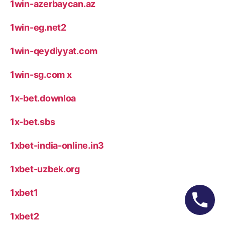
1win-azerbaycan.az
1win-eg.net2
1win-qeydiyyat.com
1win-sg.com x
1x-bet.downloa
1x-bet.sbs
1xbet-india-online.in3
1xbet-uzbek.org
1xbet1
1xbet2