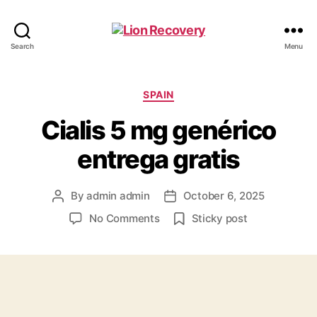
Lion
Search
Menu
Recovery
Categories
SPAIN
Cialis 5 mg genérico
entrega gratis
By
admin admin
October 6, 2025
Post
Post
author
date
on
No Comments
Sticky post
Cialis
5
mg
genérico
entrega
gratis