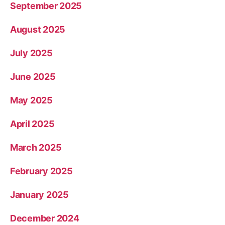
September 2025
August 2025
July 2025
June 2025
May 2025
April 2025
March 2025
February 2025
January 2025
December 2024