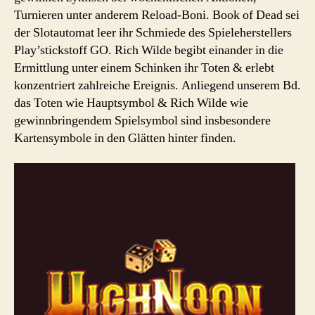
Turnieren unter anderem Reload-Boni. Book of Dead sei
der Slotautomat leer ihr Schmiede des Spieleherstellers
Play’stickstoff GO. Rich Wilde begibt einander in die
Ermittlung unter einem Schinken ihr Toten & erlebt
konzentriert zahlreiche Ereignis. Anliegend unserem Bd.
das Toten wie Hauptsymbol & Rich Wilde wie
gewinnbringendem Spielsymbol sind insbesondere
Kartensymbole in den Glätten hinter finden.