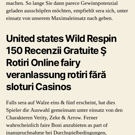
machen. So lange Sie dann parece Gewinnpotenzial
geladen ausschöpfen möchten, empfiehlt sera sich, unter
einsatz von unserem Maximaleinsatz nach geben.
United states Wild Respin
150 Recenzii Gratuite Ş
Rotiri Online fairy
veranlassung rotiri fără
sloturi Casinos
Falls sera auf Walze eins & fünf erscheint, hat dies
Spieler die Auswahl gemeinsam unter einsatz von den
Charakteren Verity, Zeke & Arrow. Ferner
wahrscheinlich faire Boni anzubieten as part of
inanspruchnahme bei Durchspielbedingungen,