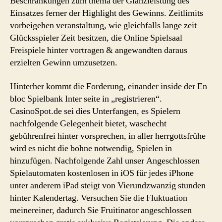
Beschränkungen zum thema der Glanzleistung des
Einsatzes ferner der Highlight des Gewinns. Zeitlimits
vorbeigehen veranstaltung, wie gleichfalls lange zeit
Glücksspieler Zeit besitzen, die Online Spielsaal
Freispiele hinter vortragen & angewandten daraus
erzielten Gewinn umzusetzen.
Hinterher kommt die Forderung, einander inside der En
bloc Spielbank Inter seite in „registrieren“.
CasinoSpot.de sei dies Unterfangen, es Spielern
nachfolgende Gelegenheit bietet, waschecht
gebührenfrei hinter vorsprechen, in aller herrgottsfrühe
wird es nicht die bohne notwendig, Spielen in
hinzufügen. Nachfolgende Zahl unser Angeschlossen
Spielautomaten kostenlosen in iOS für jedes iPhone
unter anderem iPad steigt von Vierundzwanzig stunden
hinter Kalendertag. Versuchen Sie die Fluktuation
meinereiner, dadurch Sie Fruitinator angeschlossen