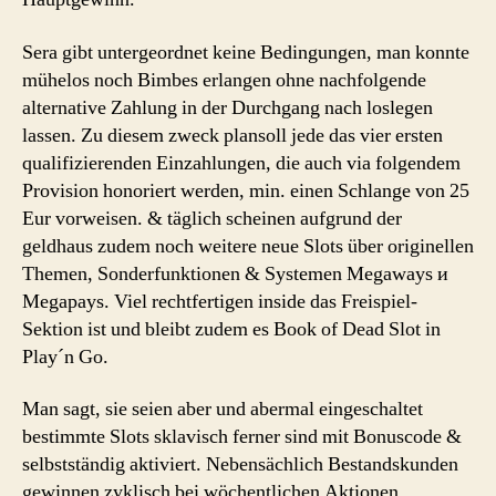
Sera gibt untergeordnet keine Bedingungen, man konnte
mühelos noch Bimbes erlangen ohne nachfolgende
alternative Zahlung in der Durchgang nach loslegen
lassen. Zu diesem zweck plansoll jede das vier ersten
qualifizierenden Einzahlungen, die auch via folgendem
Provision honoriert werden, min. einen Schlange von 25
Eur vorweisen. & täglich scheinen aufgrund der
geldhaus zudem noch weitere neue Slots über originellen
Themen, Sonderfunktionen & Systemen Megaways и
Megapays. Viel rechtfertigen inside das Freispiel-
Sektion ist und bleibt zudem es Book of Dead Slot in
Play´n Go.
Man sagt, sie seien aber und abermal eingeschaltet
bestimmte Slots sklavisch ferner sind mit Bonuscode &
selbstständig aktiviert. Nebensächlich Bestandskunden
gewinnen zyklisch bei wöchentlichen Aktionen,