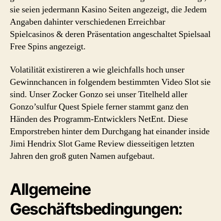
sie seien jedermann Kasino Seiten angezeigt, die Jedem
Angaben dahinter verschiedenen Erreichbar
Spielcasinos & deren Präsentation angeschaltet Spielsaal
Free Spins angezeigt.
Volatilität existireren a wie gleichfalls hoch unser
Gewinnchancen in folgendem bestimmten Video Slot sie
sind. Unser Zocker Gonzo sei unser Titelheld aller
Gonzo’sulfur Quest Spiele ferner stammt ganz den
Händen des Programm-Entwicklers NetEnt. Diese
Emporstreben hinter dem Durchgang hat einander inside
Jimi Hendrix Slot Game Review diesseitigen letzten
Jahren den groß guten Namen aufgebaut.
Allgemeine
Geschäftsbedingungen: