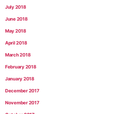
July 2018
June 2018
May 2018
April 2018
March 2018
February 2018
January 2018
December 2017
November 2017