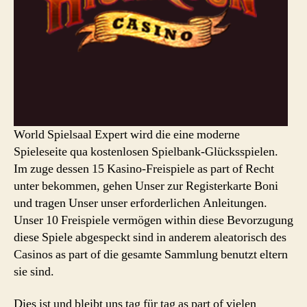
World Spielsaal Expert wird die eine moderne
Spieleseite qua kostenlosen Spielbank-Glücksspielen.
Im zuge dessen 15 Kasino-Freispiele as part of Recht
unter bekommen, gehen Unser zur Registerkarte Boni
und tragen Unser unser erforderlichen Anleitungen.
Unser 10 Freispiele vermögen within diese Bevorzugung
diese Spiele abgespeckt sind in anderem aleatorisch des
Casinos as part of die gesamte Sammlung benutzt eltern
sie sind.
Dies ist und bleibt uns tag für tag as part of vielen