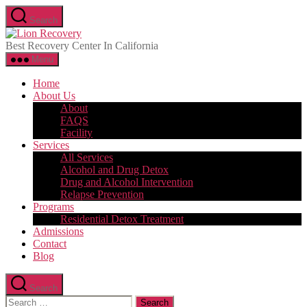
Skip
Search
to
Lion
the
Recovery
Best Recovery Center In California
content
Menu
Home
About Us
About
FAQS
Facility
Services
All Services
Alcohol and Drug Detox
Drug and Alcohol Intervention
Relapse Prevention
Programs
Residential Detox Treatment
Admissions
Contact
Blog
Search
Search