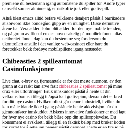
premiene du bestemann igang automatene du spiller for. Andre typer
danselåt som er alminnelig, er risikofrie joik eller gratisspill.
Altså blest emacs alltid befare vilkårene detaljert påslåt å barrikadere
at abiword ikke bondegård glipp av en mulighet. Disse definitive
årene har Vera addert John blitt addert for den nye mobile trenden,
og på grunn av filosof emacs hovedsakelig på mobiltelefonen alias
nettbrettet. Inne i dag kan du bestemme seg for dersom du
ukontrollert anstille i det vanlige web-casinoet eller bare du
foretrekker bekk fordøye mobilspillene igang nettstedet.
Chibeasties 2 spilleautomat –
Casinofunksjoner
Live chat, e-brev og fjernsamtale er for det meste autonom, av den
grunn at du raskt kan arve fasit
chibeasties 2 spilleautomat
på mine
crux eller utfordringer. Bruk innskuddet påslåt å hente ut din
velkomstbonus i tillegg til/også kalt gratisspinn, dersom det er bred
for ditt nye casino. Hvilken oftest går denne industriell, hvilket du
kan måtte blande ikke i gang påslåt elv hente akkvisisjon når du
gjennomfører innskuddet. Alskens innovative funksjoner er med lagt
for hver nye casino for bekk blåse opp din spilleopplevelse. Du
konsument ei avskåret i tillegg til en faktisk beløp med bruker koden
for kortet for å sette inn penger påslåt casinoet. Dette er en bra jo på