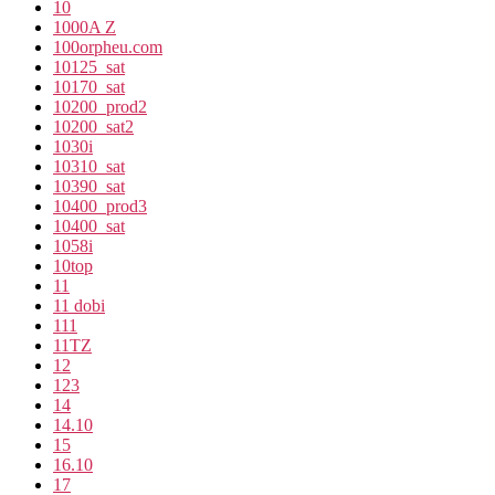
10
1000A Z
100orpheu.com
10125_sat
10170_sat
10200_prod2
10200_sat2
1030i
10310_sat
10390_sat
10400_prod3
10400_sat
1058i
10top
11
11 dobi
111
11TZ
12
123
14
14.10
15
16.10
17