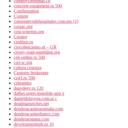
comedychristmas.ch
concrete-equipment.ru 500
Configuration
Content
corporativodehospitales.com.mx (2)
cossac.org
cost-winemo.org
Creator
creditxp.ru
crocobetcasino.gr – GR
crossy-road-gambling.org
csb-online.ru 500
csri-sc.org
cultura.cosenza
Customs brokerage
cz43.ru 500
czbrandss
daavdeev.ru 120
dafbet.neten-inmobile-app x
danieldelavega.com.ar c
deadmansriches.net
denderacasinoaustralia.com
denderacasinofrance.com
denderaespana.com
developmentspb.ru 10