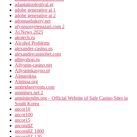
adaptationfestival.gr
adobe generative ai 1
adobe generative ai 2
adonnasbakery.net
afyonsosyetepazari.com 2
Ai News 2025
akotech.ru
Alcohol Problems
alexander-casino.us
alexandercasinobet.com
allmyshop.ru
Allyspin-casino.net
Allyspinkasyno.pl
Almarokna
Almissa.org
ambridgeevents.com
amminex.net 2
amnistiepdm.org – Official Website of Safe Casino Sites in
South Korea
ancor10
ancor100
ancor15
ancorallZ
ancorallZ 1000
ancorallZ 120