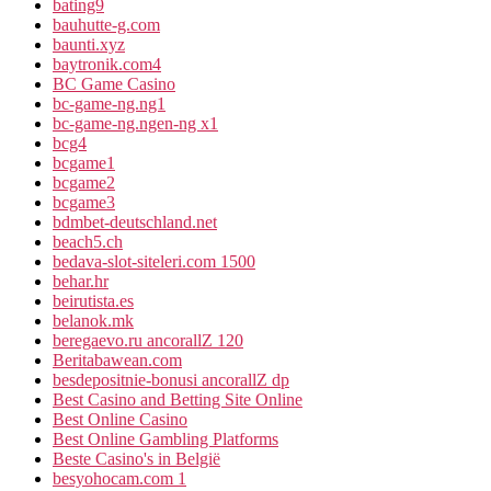
bating9
bauhutte-g.com
baunti.xyz
baytronik.com4
BC Game Casino
bc-game-ng.ng1
bc-game-ng.ngen-ng x1
bcg4
bcgame1
bcgame2
bcgame3
bdmbet-deutschland.net
beach5.ch
bedava-slot-siteleri.com 1500
behar.hr
beirutista.es
belanok.mk
beregaevo.ru ancorallZ 120
Beritabawean.com
besdepositnie-bonusi ancorallZ dp
Best Casino and Betting Site Online
Best Online Casino
Best Online Gambling Platforms
Beste Casino's in België
besyohocam.com 1