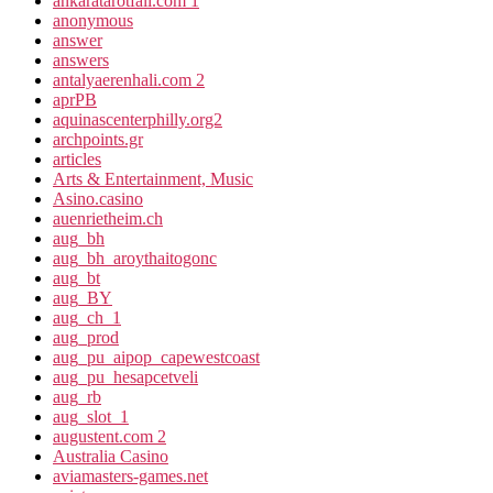
ankaratarotfali.com 1
anonymous
answer
answers
antalyaerenhali.com 2
aprPB
aquinascenterphilly.org2
archpoints.gr
articles
Arts & Entertainment, Music
Asino.casino
auenrietheim.ch
aug_bh
aug_bh_aroythaitogonc
aug_bt
aug_BY
aug_ch_1
aug_prod
aug_pu_aipop_capewestcoast
aug_pu_hesapcetveli
aug_rb
aug_slot_1
augustent.com 2
Australia Casino
aviamasters-games.net