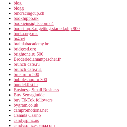
blog
blogg
bmcracingcup.ch
bookhippo.uk
bookieinsights.com c4
bootstrap-3.rugetting-started.php 900
borka.org.mk
br4bet
brainlabacademy.hr
bridgestl.org
brightone.ru 500
Broderiediamantpascher.fr
brunch-cafe.ru
brunch-cafe.ru1
brus-ru.ru 500
bubbleshop.ru 300
bundekfest.hr
Business, Small Business
Buy Semaglutide
buy TikTok followers
bygram.co.uk
campromotions.net
Canada Casino
candyspinz.us
candyspinzespana.com