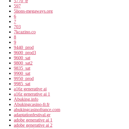
5770_tr
597
5lions-megaways.org
6
7
703
7kcazino.co
8
9
9440_prod
9600_prod3
9600_sat
9800_sat2
9835_sat
9900_sat
9950_prod
9985_sat
a16z generative ai
a16z generative ai 1
Abuking.info
Abukingcasino-fr.fr
abukingcasinofrance.com
adaptationfestival.gr
adobe generative ai 1
adobe generative ai 2