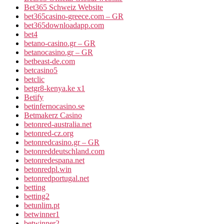
Bet365 Schweiz Website
bet365casino-greece.com – GR
bet365downloadapp.com
bet4
betano-casino.gr – GR
betanocasino.gr – GR
betbeast-de.com
betcasino5
betclic
betgr8-kenya.ke x1
Betify
betinfernocasino.se
Betmakerz Casino
betonred-australia.net
betonred-cz.org
betonredcasino.gr – GR
betonreddeutschland.com
betonredespana.net
betonredpl.win
betonredportugal.net
betting
betting2
betunlim.pt
betwinner1
betwinner2