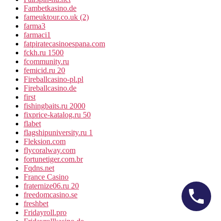
Fambetkasino.de
fameuktour.co.uk (2)
farma3
farmaci1
fatpiratecasinoespana.com
fckh.ru 1500
fcommunity.ru
femicid.ru 20
Fireballcasino-pl.pl
Fireballcasino.de
first
fishingbaits.ru 2000
fixprice-katalog.ru 50
flabet
flagshipuniversity.ru 1
Fleksion.com
flycoralway.com
fortunetiger.com.br
Fqdns.net
France Casino
fraternize06.ru 20
freedomcasino.se
freshbet
Fridayroll.pro