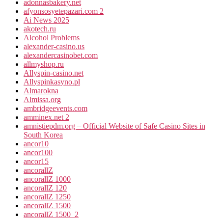
adonnasbakery.net
afyonsosyetepazari.com 2
Ai News 2025
akotech.ru
Alcohol Problems
alexander-casino.us
alexandercasinobet.com
allmyshop.ru
Allyspin-casino.net
Allyspinkasyno.pl
Almarokna
Almissa.org
ambridgeevents.com
amminex.net 2
amnistiepdm.org – Official Website of Safe Casino Sites in
South Korea
ancor10
ancor100
ancor15
ancorallZ
ancorallZ 1000
ancorallZ 120
ancorallZ 1250
ancorallZ 1500
ancorallZ 1500_2