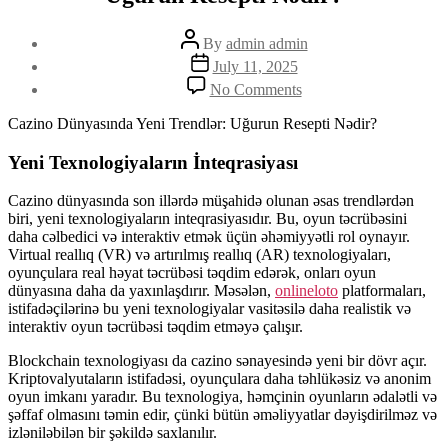
Post
By
admin admin
author
Post
July 11, 2025
date
on
No Comments
Cazino
Dünyasında
Cazino Dünyasında Yeni Trendlər: Uğurun Resepti Nədir?
Yeni
Trendlər:
Yeni Texnologiyaların İnteqrasiyası
Uğurun
Resepti
Cazino dünyasında son illərdə müşahidə olunan əsas trendlərdən
Nədir?
biri, yeni texnologiyaların inteqrasiyasıdır. Bu, oyun təcrübəsini
daha cəlbedici və interaktiv etmək üçün əhəmiyyətli rol oynayır.
Virtual reallıq (VR) və artırılmış reallıq (AR) texnologiyaları,
oyunçulara real həyat təcrübəsi təqdim edərək, onları oyun
dünyasına daha da yaxınlaşdırır. Məsələn,
onlineloto
platformaları,
istifadəçilərinə bu yeni texnologiyalar vasitəsilə daha realistik və
interaktiv oyun təcrübəsi təqdim etməyə çalışır.
Blockchain texnologiyası da cazino sənayesində yeni bir dövr açır.
Kriptovalyutaların istifadəsi, oyunçulara daha təhlükəsiz və anonim
oyun imkanı yaradır. Bu texnologiya, həmçinin oyunların ədalətli və
şəffaf olmasını təmin edir, çünki bütün əməliyyatlar dəyişdirilməz və
izləniləbilən bir şəkildə saxlanılır.