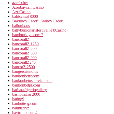
azer1xbet
Azerbaycan Casino
Azr Casino
bahisyasal 8000
Bakırköy Escort, Ataköy Escort
ballonix.us
ballybunionartsfestival.ie bCasino
bambturkiye.com 2
bancorallZ
bancorallZ 1250
bancorallZ 200
bancorallZ 500
bancorallZ 900
bancorallZ240
bancorZ 2500
bangercasino.us
bankonbetfr.com
bankonbetosterreich.com
bankonbetpl.com
barbarafrigeriogallery
bashpirat.ru 2000
bating9
bauhutte-g.com
baunti.xyz
baytronik.com4