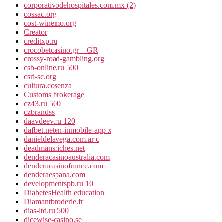
corporativodehospitales.com.mx (2)
cossac.org
cost-winemo.org
Creator
creditxp.ru
crocobetcasino.gr – GR
crossy-road-gambling.org
csb-online.ru 500
csri-sc.org
cultura.cosenza
Customs brokerage
cz43.ru 500
czbrandss
daavdeev.ru 120
dafbet.neten-inmobile-app x
danieldelavega.com.ar c
deadmansriches.net
denderacasinoaustralia.com
denderacasinofrance.com
denderaespana.com
developmentspb.ru 10
DiabetesHealth education
Diamantbroderie.fr
dias-ltd.ru 500
dicewise-casino.se