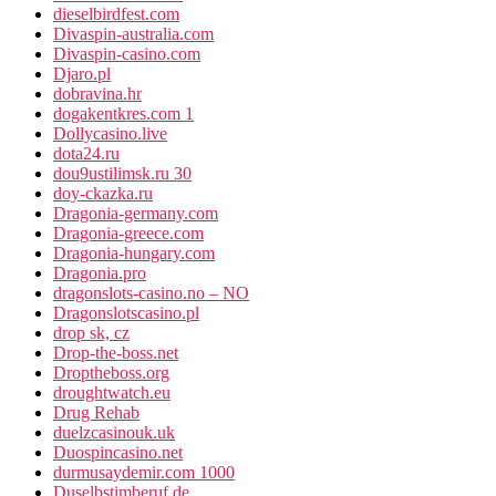
dieselbirdfest.com
Divaspin-australia.com
Divaspin-casino.com
Djaro.pl
dobravina.hr
dogakentkres.com 1
Dollycasino.live
dota24.ru
dou9ustilimsk.ru 30
doy-ckazka.ru
Dragonia-germany.com
Dragonia-greece.com
Dragonia-hungary.com
Dragonia.pro
dragonslots-casino.no – NO
Dragonslotscasino.pl
drop sk, cz
Drop-the-boss.net
Droptheboss.org
droughtwatch.eu
Drug Rehab
duelzcasinouk.uk
Duospincasino.net
durmusaydemir.com 1000
Duselbstimberuf.de