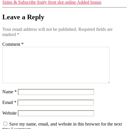
Spins & Subscribe fruity frost slot online Added bonus
Leave a Reply
Your email address will not be published.
Required fields are
marked
*
Comment
*
Name
*
Email
*
Website
Save my name, email, and website in this browser for the next