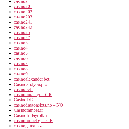
casino2
casino201
casino202
casino203
casino241
casino242
casino25
casino27
casino3
casino4
casino5
casino6
casino7
casino8
casino9
casinoalexander.bet
Casinoandyou.pro
casinobet1
casinoburan.gr – GR
CasinoDE
casinodragonslots.no – NO
Casinofambet.fr
Casinofridayroll.fr
casinofunbet.gr – GR
casinogama.biz