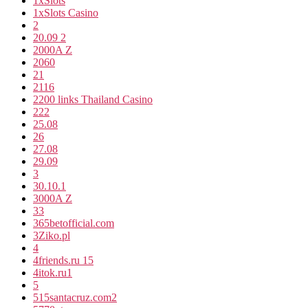
1xSlots
1xSlots Casino
2
20.09 2
2000A Z
2060
21
2116
2200 links Thailand Casino
222
25.08
26
27.08
29.09
3
30.10.1
3000A Z
33
365betofficial.com
3Ziko.pl
4
4friends.ru 15
4itok.ru1
5
515santacruz.com2