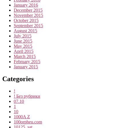
January 2016
December 2015
November 2015
October 2015
September 2015
August 2015
July 2015
June 2015
May 2015
April 2015
March 2015
February 2015
January 2015
Categories
!
! Без рубрики
07.10
1
10
1000A Z
100orpheu.com
10125_sat