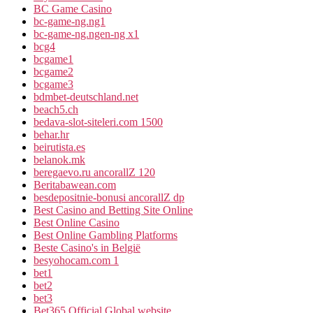
BC Game Casino
bc-game-ng.ng1
bc-game-ng.ngen-ng x1
bcg4
bcgame1
bcgame2
bcgame3
bdmbet-deutschland.net
beach5.ch
bedava-slot-siteleri.com 1500
behar.hr
beirutista.es
belanok.mk
beregaevo.ru ancorallZ 120
Beritabawean.com
besdepositnie-bonusi ancorallZ dp
Best Casino and Betting Site Online
Best Online Casino
Best Online Gambling Platforms
Beste Casino's in België
besyohocam.com 1
bet1
bet2
bet3
Bet365 Official Global website