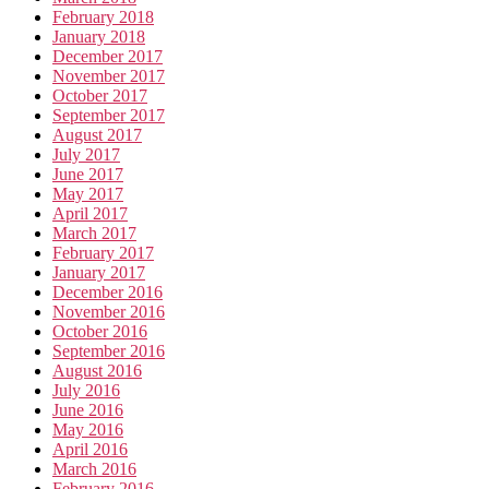
February 2018
January 2018
December 2017
November 2017
October 2017
September 2017
August 2017
July 2017
June 2017
May 2017
April 2017
March 2017
February 2017
January 2017
December 2016
November 2016
October 2016
September 2016
August 2016
July 2016
June 2016
May 2016
April 2016
March 2016
February 2016